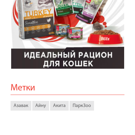
Метки
Азавак
Айну
Акита
ПаркЗоо