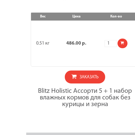
Вес
Цена
Кол-во
Количество
0.51 кг
486.00
р.
товара
Blitz
Набор
АССОРТИ
Holistic
5+1
для
ЗАКАЗАТЬ
собак
BEEF
Blitz Holistic Ассорти 5 + 1 набор
85г*2шт/TUR
85г*2шт/LAM
влажных кормов для собак без
85г*2шт
курицы и зерна