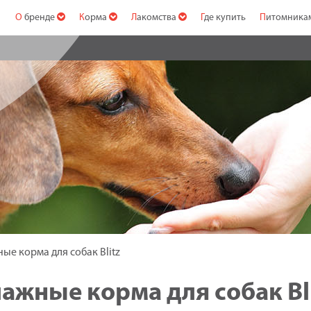
О бренде
Корма
Лакомства
Где купить
Питомник
ые корма для собак Blitz
Влажные корма для собак Bl