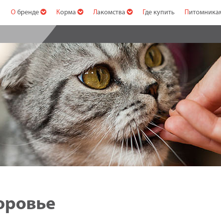
О бренде
Корма
Лакомства
Где купить
Питомник
доровье