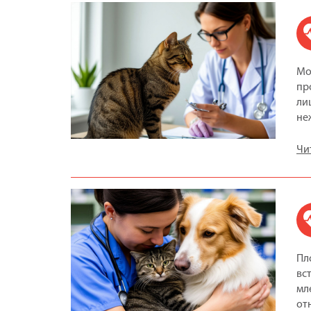
Мо
пр
ли
не
Чи
Пл
вс
мл
от