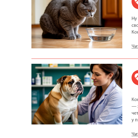
Ну
св
Ко
Чи
Ко
— 
че
у 
Чи