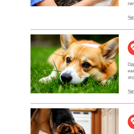
ги
Чи
Од
на
эт
Чи