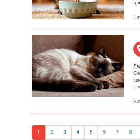
пр
Чи
Дв
Си
св
гл
Чи
1
2
3
4
5
6
7
8