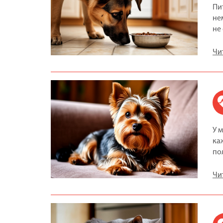
Пи
не
не
Чи
У 
ка
по
Чи