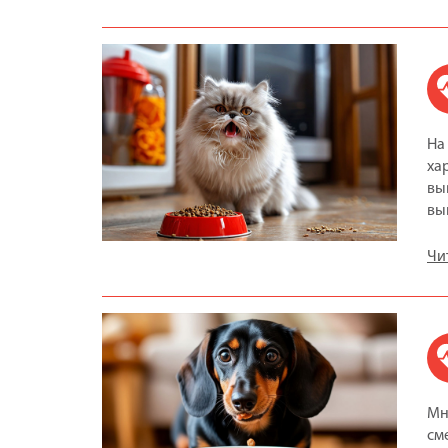
На
ха
вы
вы
Чи
Мн
см