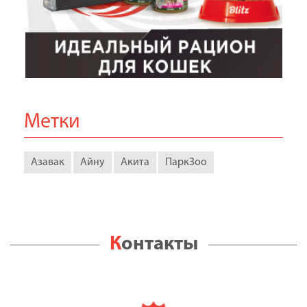
Метки
Азавак
Айну
Акита
ПаркЗоо
Контакты