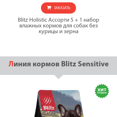
собак
BEEF
ЗАКАЗАТЬ
85г*2шт/TU
85г*2шт/LA
Blitz Holistic Ассорти 5 + 1 набор
85г*2шт
влажных кормов для собак без
курицы и зерна
Линия кормов Blitz Sensitive