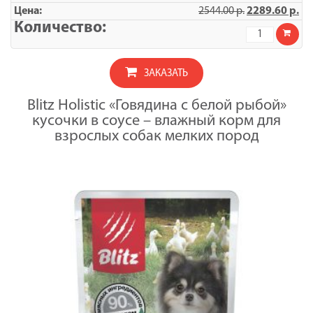
ГОВЯДИНА
2544.00
р.
2289.60
р.
С
БЕЛОЙ
Количество
РЫБОЙ,
товара
кусочки
УПАКОВКА
в
BLITZ
соусе,
ЗАКАЗАТЬ
BEEF
корм
/
консер.
ГОВЯДИНА
полнорац.
Blitz Holistic «Говядина с белой рыбой»
С
для
кусочки в соусе – влажный корм для
БЕЛОЙ
СОБАК
РЫБОЙ,
взрослых собак мелких пород
МЕЛКИХ
кусочки
пород
в
всех
соусе,
возрастов/85
корм
консер.
полнорац.
для
СОБАК
МЕЛКИХ
пород
всех
возрастов/85
x
24