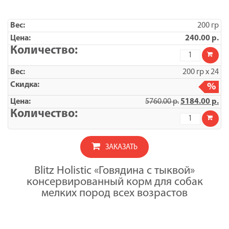
200 гр
240.00
р.
Количество
товара
BLITZ
200 гр х 24
Говядина
с
%
тыквой,
5760.00
р.
5184.00
р.
корм
консерв.пол
Количество
для
товара
собак
УПАКОВКА
всех
BLITZ
пород
ЗАКАЗАТЬ
Говядина
и
с
возрастов,
тыквой,
200
Blitz Holistic «Говядина с тыквой»
корм
гр
консервированный корм для собак
консерв.пол
для
мелких пород всех возрастов
собак
всех
пород
и