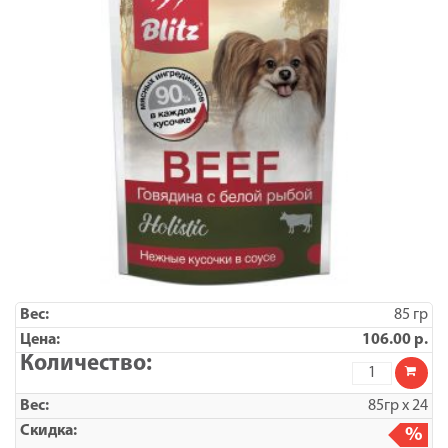
85 гр
106.00
р.
Количество
товара
BLITZ
85гр х 24
BEEF
/
%