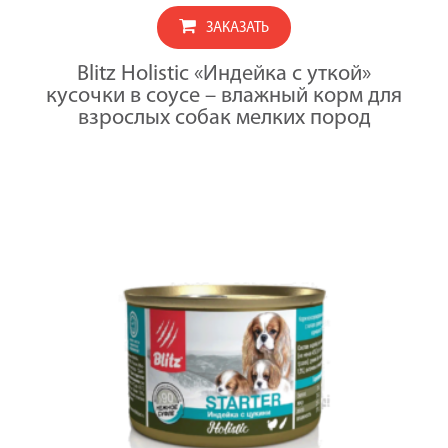
соусе,
BLITZ
корм
ЗАКАЗАТЬ
TURKEY
консерв.
/
полнорац.
ИНДЕЙКА
для
Blitz Holistic «Индейка с уткой»
С
СОБАК
кусочки в соусе – влажный корм для
УТКОЙ,
МЕЛКИХ
кусочки
взрослых собак мелких пород
пород
в
всех
соусе,
возрастов/85
корм
консерв.
полнорац.
для
СОБАК
МЕЛКИХ
пород
всех
возрастов/85
x
24