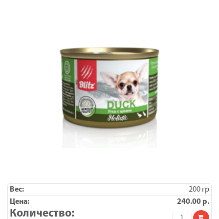
возрастов,
200
гр
x
24
200 гр
240.00
р.
Количество