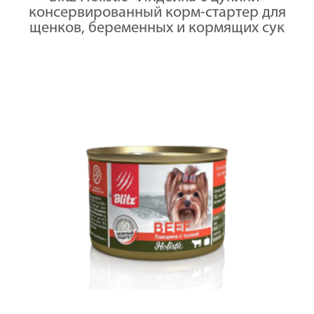
цукини,
200
консервированный корм-стартер для
корм
г
конс.полнора
щенков, беременных и кормящих сук
для
щенков,
беремен.
и
кормящих
сук(Суфле)
200
г
x
24