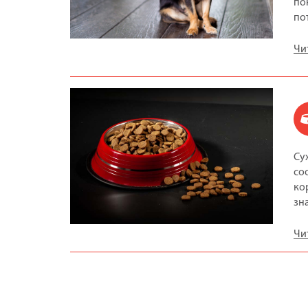
по
по
Чи
Су
со
ко
зн
Чи