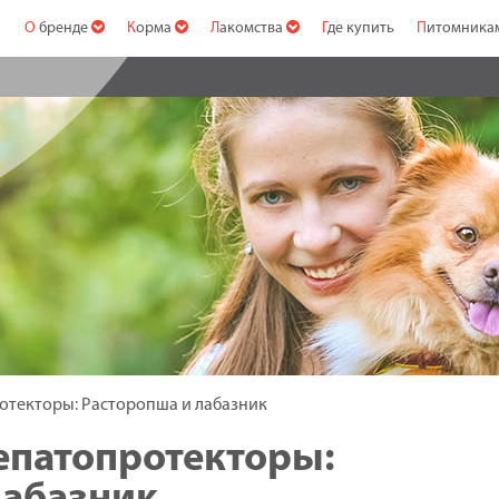
О бренде
Корма
Лакомства
Где купить
Питомник
отекторы: Расторопша и лабазник