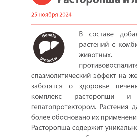
Расторопша и 
25 ноября 2024
В составе доба
растений с комб
животных.
противовосп
спазмолитический эффект на же
заботятся о здоровье печени
комплекс расторопши и 
гепатопротектором. Растения д
более обосновано их применени
Расторопша содержит уникально