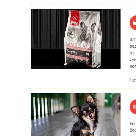
Шт
ве
о 
сч
ко
Чи
Ес
бо