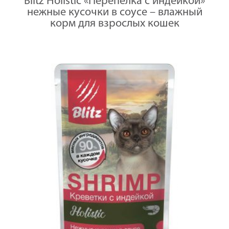
Blitz Holistic «Перепёлка с индейкой»
С
КОШЕК
нежные кусочки в соусе – влажный
ИНДЕЙКОЙ,
/
кусочки
корм для взрослых кошек
85гр
в
соусе,
КОРМ
КОНСЕРВ.
ПОЛНОРАЦ.
для
КОШЕК
/
85гр
x
24