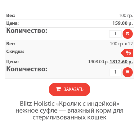
100 гр.
159.00
р.
Количество
товара
BLITZ
100 гр. х 12
Кролик
с
%
индейкой,
1908.00
р.
1812.60
р.
корм
консервиро
Количество
полнорацио
товара
для
УПАКОВКА
стерилизов
BLITZ
кошек
ЗАКАЗАТЬ
Кролик
и
с
кастрирова
индейкой,
котов,
Blitz Holistic «Кролик с индейкой»
корм
нежное
нежное суфле — влажный корм для
консервиро
суфле,
полнорацио
стерилизованных кошек
100
для
гр
стерилизов
кошек
и