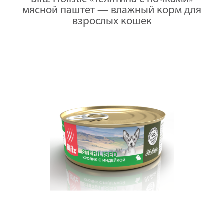
корм
мясной паштет — влажный корм для
консервиро
полнорацио
взрослых кошек
для
кошек,
мясной
паштет,
100
гр
x
12