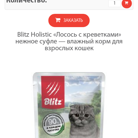
Количество
полнорацио
товара
для
УПАКОВКА
кошек,
BLITZ
нежное
ЗАКАЗАТЬ
Лосось
суфле,
с
100
креветками,
гр
Blitz Holistic «Лосось с креветками»
корм
нежное суфле — влажный корм для
консервиро
полнорацио
взрослых кошек
для
кошек,
нежное
суфле,
100
гр
x
12