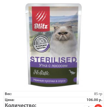
полнорац.
для
КОШЕК
/
85гр/
x
24
85 гр
106.00
р.
Количество