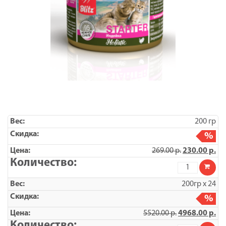
и
рыбой
/
5
кг
200 гр
%
269.00
р.
230.00
р.
Количество
товара
Blitz
200гр х 24
Starter
Индейка,
%
корм
5520.00
р.
4968.00
р.
консерв.
полнорац.