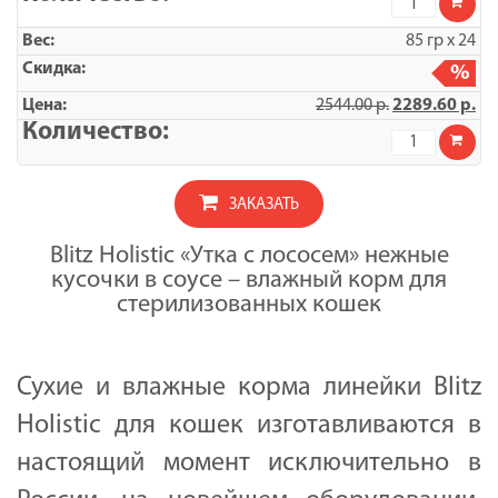
товара
BLITZ
85 гр x 24
STERILISED
/
%
УТКА
2544.00
р.
2289.60
р.
С
ЛОСОСЕМ,
Количество
кусочки
товара
в
УПАКОВКА
соусе,
BLITZ
корм
ЗАКАЗАТЬ
STERILISED
консерв.
/
полнорац.
УТКА
д/
Blitz Holistic «Утка с лососем» нежные
С
СТЕРИЛ.КО
кусочки в соусе – влажный корм для
ЛОСОСЕМ,
И
кусочки
стерилизованных кошек
КАСТР.КОТО
в
/
соусе,
85гр/
корм
консерв.
Сухие и влажные корма линейки Blitz
полнорац.
д/
Holistic для кошек изготавливаются в
СТЕРИЛ.КО
И
КАСТР.КОТО
настоящий момент исключительно в
/
85гр/