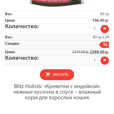
85 гр
106.00
р.
Количество
товара
BLITZ
85 гр x 24
SHRIMP
/
%
КРЕВЕТКИ
2544.00
р.
2289.60
р.
С
ИНДЕЙКОЙ,
Количество
кусочки
товара
в
УПАКОВКА
соусе,
BLITZ
корм
ЗАКАЗАТЬ
SHRIMP
консерв.
/
полнорац.
КРЕВЕТКИ
для
Blitz Holistic «Креветки с индейкой»
С
КОШЕК
нежные кусочки в соусе – влажный
ИНДЕЙКОЙ,
/
кусочки
корм для взрослых кошек
85гр/
в
соусе,
корм
консерв.