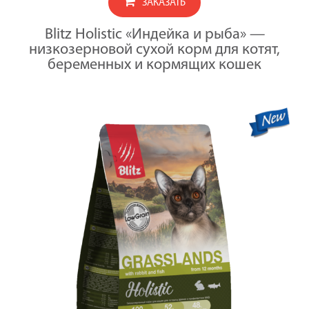
/
ЗАКАЗАТЬ
KITTEN
кормящих
0,4
Полнорацио
кошек
кг
сухой
со
Blitz Holistic «Индейка и рыба» —
корм
свежей
низкозерновой сухой корм для котят,
для
индейкой
котят,
беременных и кормящих кошек
и
беременных
рыбой
и
/
кормящих
1,5
кошек
кг
со
свежей
индейкой
и
рыбой
/
5
кг