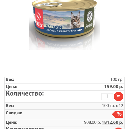
12
100 гр.
159.00
р.
Количество
товара
BLITZ
100 гр. х 12
Лосось
с
%
креветками,
1908.00
р.
1812.60
р.
корм
консервиро