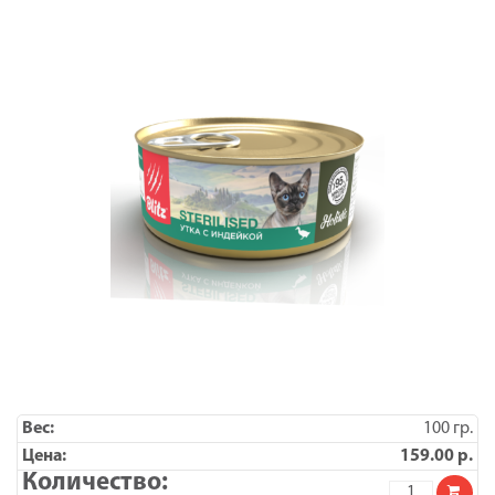
кастрирова
котов,
нежное
суфле,
100
гр
x
12
100 гр.
159.00
р.
Количество