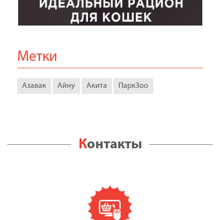
Метки
Азавак
Айну
Акита
ПаркЗоо
Контакты