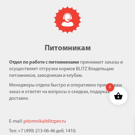
Питомникам
Отдел по работе с питомниками
принимает заказы и
осуществляет отгрузки кормов BLITZ Владельцам
питомников, заводчикам и клубам.
Менеджеры отдела быстро и оперативно примут ваш
0
заказ и ответят на вопросы о скидках, подарках и
доставке.
E-mail:
pitomnik@blitzpet.ru
Тел: +7 (499) 213-06-46 доб. 1410;