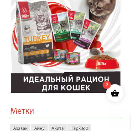
0
Метки
Азавак
Айну
Акита
ПаркЗоо