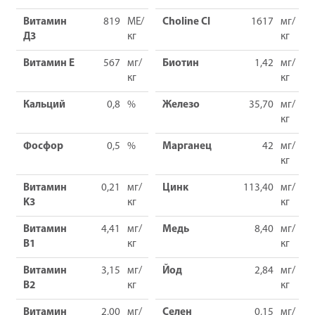
Витамин
819
МЕ/
Choline Cl
1617
мг/
Д3
кг
кг
Витамин Е
567
мг/
Биотин
1,42
мг/
кг
кг
Кальций
0,8
%
Железо
35,70
мг/
кг
Фосфор
0,5
%
Марганец
42
мг/
кг
Витамин
0,21
мг/
Цинк
113,40
мг/
K3
кг
кг
Витамин
4,41
мг/
Медь
8,40
мг/
B1
кг
кг
Витамин
3,15
мг/
Йод
2,84
мг/
B2
кг
кг
Витамин
2,00
мг/
Селен
0,15
мг/