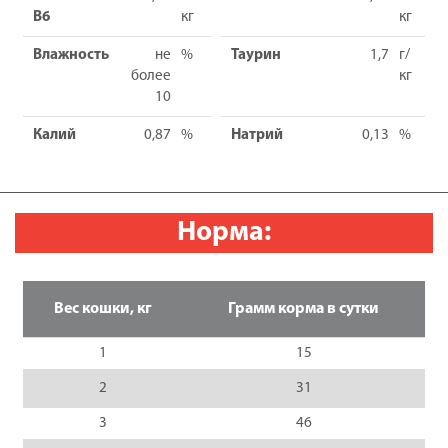
B6
кг
кг
Влажность
не
%
Таурин
1,7
г/
более
кг
10
Калий
0,87
%
Натрий
0,13
%
Норма:
Вес кошки, кг
Грамм корма в сутки
1
15
2
31
3
46