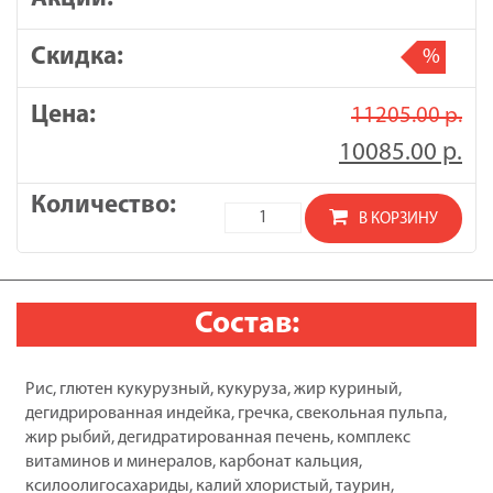
д.кошек,
при
%
хронической
почечной
11205.00
р.
недостаточности/1,5
кг
10085.00
р.
Количество
В КОРЗИНУ
товара
Blitz
Cat
Состав:
Vetline
Renal
корм
Рис, глютен кукурузный, кукуруза, жир куриный,
диетический
дегидрированная индейка, гречка, свекольная пульпа,
полнорационный
жир рыбий, дегидратированная печень, комплекс
д/
витаминов и минералов, карбонат кальция,
кошек,
ксилоолигосахариды, калий хлористый, таурин,