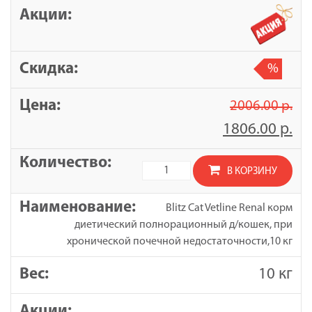
полнорационный
д/
кошек
при
%
хронической
почечной
2006.00
р.
недостаточности,
0,4
1806.00
р.
кг
Количество
В КОРЗИНУ
товара
Blitz
Blitz Cat Vetline Renal корм
Cat
диетический полнорационный д/кошек, при
Vetline
хронической почечной недостаточности,10 кг
Renal
корм
10 кг
диетический
полнорационный