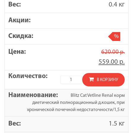
0.4 кг
%
620.00
р.
559.00
р.
Количество
В КОРЗИНУ
товара
Blitz
Blitz Cat Vetline Renal корм
Cat
диетический полнорационный д.кошек, при
Vetline
хронической почечной недостаточности/1,5 кг
Renal
корм
1.5 кг
диетический