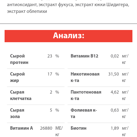
при
антиоксидант, экстракт фукуса, экстракт юкки Шидигера,
хронической
экстракт облепихи
почечной
недостаточности,10
кг
Анализ:
Сырой
23
%
Витамин B12
0,02
мг/
протеин
кг
Сырой
17
%
Никотиновая
31,50
мг/
жир
к-та
кг
Сырая
2
%
Пантотеновая
4,62
мг/
клетчатка
к-та
кг
Сырая
5
%
Фолиевая к-
0,63
мг/
зола
та
кг
Витамин А
26880
МЕ/
Биотин
1,89
мг/
кг
кг