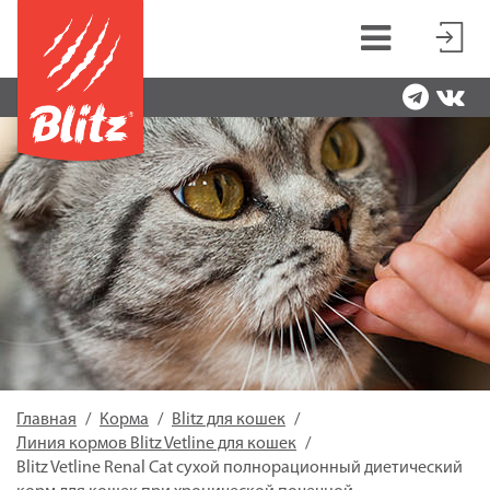
Главная
Корма
Blitz для кошек
Линия кормов Blitz Vetline для кошек
Blitz Vetline Renal Cat сухой полнорационный диетический