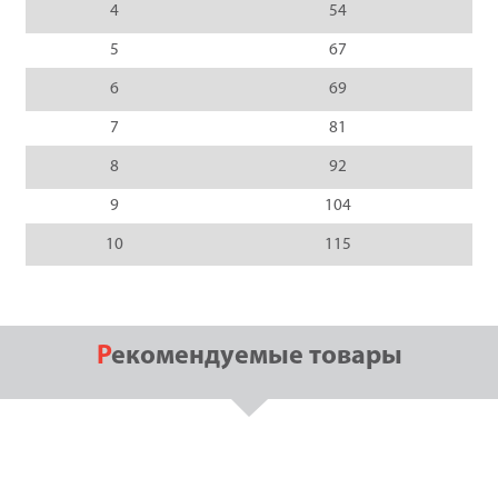
4
54
5
67
6
69
7
81
8
92
9
104
10
115
Рекомендуемые товары