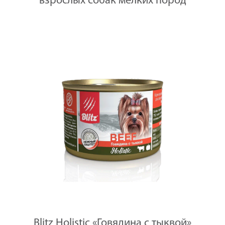
взрослых собак мелких пород
Blitz Holistic «Говядина с тыквой»