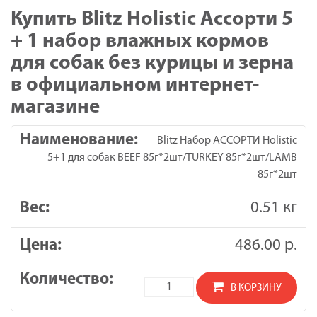
Купить Blitz Holistic Ассорти 5
+ 1 набор влажных кормов
для собак без курицы и зерна
в официальном интернет-
магазине
Blitz Набор АССОРТИ Holistic
5+1 для собак BEEF 85г*2шт/TURKEY 85г*2шт/LAMB
85г*2шт
0.51 кг
486.00
р.
Количество
В КОРЗИНУ
товара