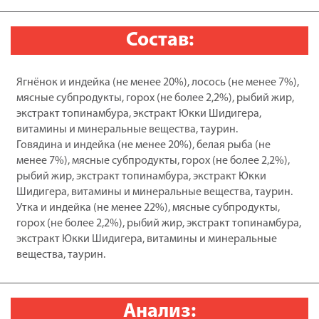
Blitz
Набор
Состав:
АССОРТИ
Holistic
5+1
Ягнёнок и индейка (не менее 20%), лосось (не менее 7%),
для
мясные субпродукты, горох (не более 2,2%), рыбий жир,
собак
экстракт топинамбура, экстракт Юкки Шидигера,
BEEF
витамины и минеральные вещества, таурин.
85г*2шт/TURKEY
Говядина и индейка (не менее 20%), белая рыба (не
85г*2шт/LAMB
менее 7%), мясные субпродукты, горох (не более 2,2%),
85г*2шт
рыбий жир, экстракт топинамбура, экстракт Юкки
Шидигера, витамины и минеральные вещества, таурин.
Утка и индейка (не менее 22%), мясные субпродукты,
горох (не более 2,2%), рыбий жир, экстракт топинамбура,
экстракт Юкки Шидигера, витамины и минеральные
вещества, таурин.
Анализ: