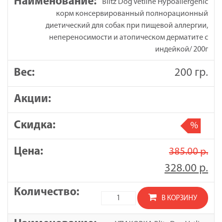
Blitz Dog Vetline Hypoallergenic
корм консервированный полнорационный
диетический для собак при пищевой аллергии,
непереносимости и атопическом дерматите с
индейкой/ 200г
200 гр.
%
385.00
р.
328.00
р.
Количество
В КОРЗИНУ
товара
Blitz