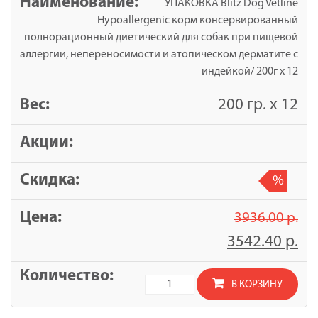
УПАКОВКА Blitz Dog Vetline
Dog
Hypoallergenic корм консервированный
Vetline
полнорационный диетический для собак при пищевой
Hypoallergenic
аллергии, непереносимости и атопическом дерматите с
корм
индейкой/ 200г x 12
консервированный
полнорационный
200 гр. х 12
диетический
для
собак
при
%
пищевой
аллергии,
3936.00
р.
непереносимости
и
3542.40
р.
атопическом
дерматите
Количество
В КОРЗИНУ
с
товара
индейкой/
УПАКОВКА