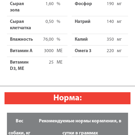
индейкой/
Сырая
1,60
%
Фосфор
190
мг
200г
зола
x
Сырая
0,50
%
Натрий
140
мг
12
клетчатка
Влажность
76,00
%
Калий
350
мг
Витамин А
3000
МЕ
Омега 3
220
мг
Витамин
25
МЕ
D3, МЕ
Норма:
Вес
Рекомендуемые нормы кормления, в
собаки, кг
сутки в граммах