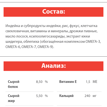
200г
Blitz
Состав:
Dog
Vetline
Hypoallergenic
Индейка и субпродукты индейки, рис, фукус, клетчатка
корм
свекловичная, витамины и минералы, дрожжи пивные,
консервированный
масло лосося, ксилоолигосахариды, экстракт юкки
полнорационный
шидигера, облепиха (обогащённая комплексом ОМЕГА-3,
диетический
ОМЕГА-6, ОМЕГА-7, ОМЕГА-9).
для
собак
при
Анализ:
пищевой
аллергии,
непереносимости
Сырой
8,50
%
Витамин Е
1,5
МЕ
и
белок
атопическом
Сырой
5,50
%
Кальций
240
мг
дерматите
жир
с