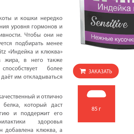
коты и кошки нередко
ения уровня гормонов и
ивности. Чтобы они не
ется подбирать менее
itz «Индейка и клюква»
м жира, в него также
способствует более
ЗАКАЗАТЬ
 даёт им откладываться
качественный и отлично
 белка, который даст
85 г
гию и поддержит его
лактики здоровья
н добавлена клюква, а