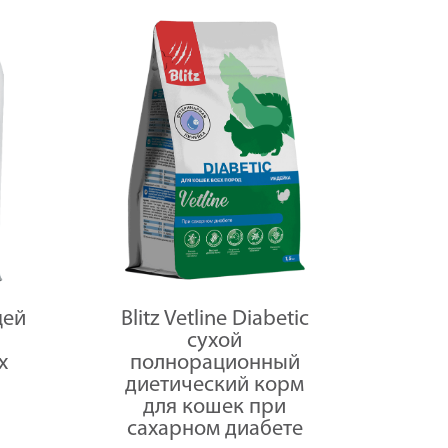
цей
Blitz Vetline Diabetic
сухой
х
полнорационный
диетический корм
для кошек при
сахарном диабете