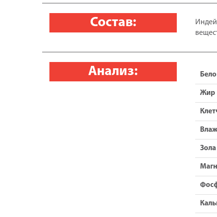
Состав:
Индей
вещес
Анализ:
Бело
Жир
Клет
Влаж
Зола
Маг
Фос
Каль