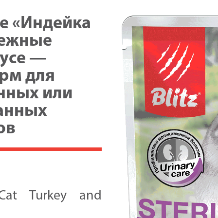
нежные
оусе —
рм для
нных или
анных
ов
d Cat Turkey and