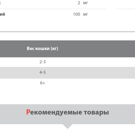
к
2
мг
ий
100
мг
Вес кошки (кг)
2-3
4-5
6+
Рекомендуемые товары