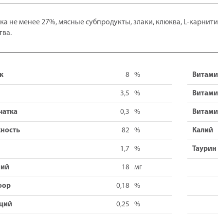
ка не менее 27%, мясные субпродукты, злаки, клюква, L-карни
тва.
к
8
%
Витами
3,5
%
Витами
чатка
0,3
%
Витами
ность
82
%
Калий
1,7
%
Таурин
ний
18
мг
фор
0,18
%
ций
0,25
%