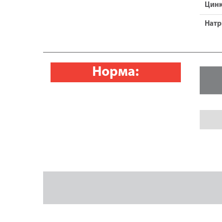
Цин
Натр
Норма: