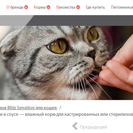
О бренде
Корма
Лакомства
Где купить
Питомник
в Blitz Sensitive для кошек
очки в соусе — влажный корм для кастрированных или стерилизо
Предыдущий