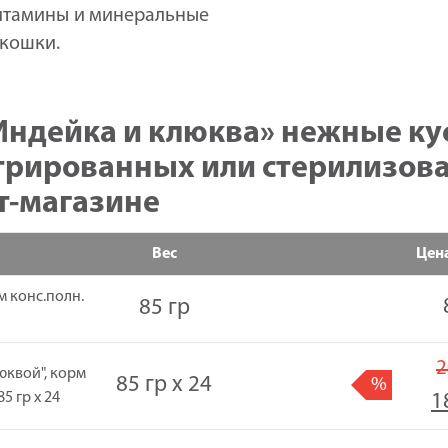
витамины и минеральные
 кошки.
 «Индейка и клюква» нежные ку
трированных или стерилизова
т-магазине
Вес
Цен
м конс.полн.
85 гр
2
юквой", корм
85 гр х 24
%
5 гр x 24
1