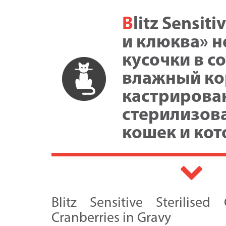
Blitz Sensitive «Индейка
и клюква» 
кусочки в с
влажный ко
кастрирова
стерилизов
кошек и кот
Blitz Sensitive Sterilise
Cranberries in Gravy