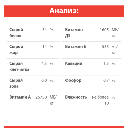
Анализ:
Сырой
34
%
Витамин
1605
МЕ/
белок
Д3
кг
Сырой
14
%
Витамин Е
535
мг/
жир
кг
Сырая
4,5
%
Кальций
1,3
%
клетчатка
Сырая
6,0
%
Фосфор
0,7
%
зола
Витамин А
26750
МЕ/
Влажность
не более
%
кг
10