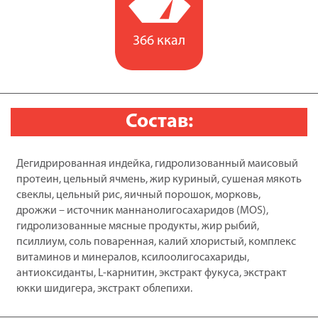
366 ккал
Состав:
Дегидрированная индейка, гидролизованный маисовый
протеин, цельный ячмень, жир куриный, сушеная мякоть
свеклы, цельный рис, яичный порошок, морковь,
дрожжи – источник маннанолигосахаридов (MOS),
гидролизованные мясные продукты, жир рыбий,
псиллиум, соль поваренная, калий хлористый, комплекс
витаминов и минералов, ксилоолигосахариды,
антиоксиданты, L-карнитин, экстракт фукуса, экстракт
юкки шидигера, экстракт облепихи.