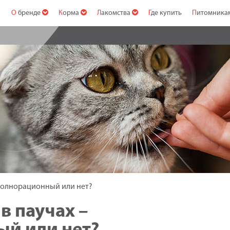
О бренде
Корма
Лакомства
Где купить
Питомник
полнорационный или нет?