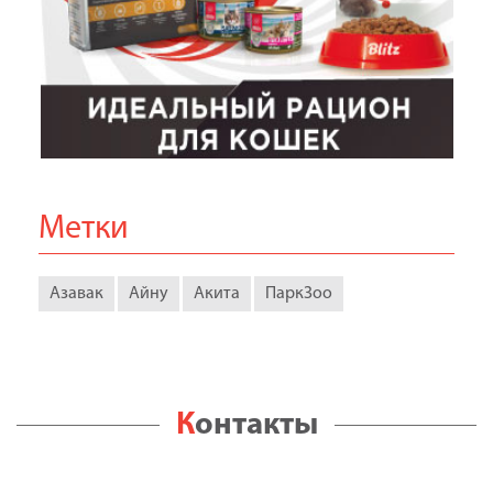
Метки
Азавак
Айну
Акита
ПаркЗоо
Контакты