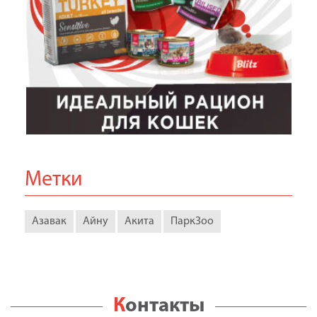
Метки
Азавак
Айну
Акита
ПаркЗоо
Контакты