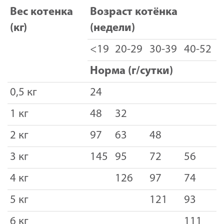
Вес котенка
Возраст котёнка
(кг)
(недели)
<19
20-29
30-39
40-52
Норма (г/сутки)
0,5 кг
24
1 кг
48
32
2 кг
97
63
48
3 кг
145
95
72
56
4 кг
126
97
74
5 кг
121
93
6 кг
111