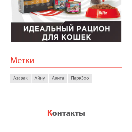
Метки
Азавак
Айну
Акита
ПаркЗоо
Контакты