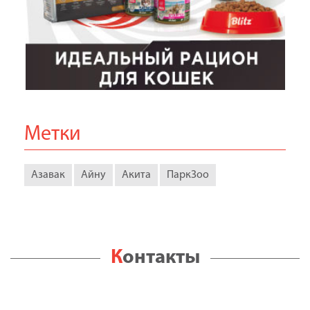
Метки
Азавак
Айну
Акита
ПаркЗоо
Контакты