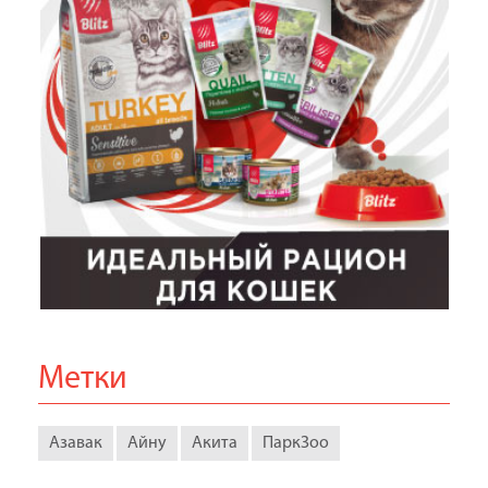
Метки
Азавак
Айну
Акита
ПаркЗоо