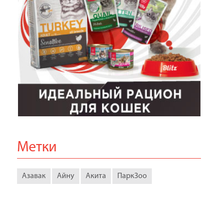
Метки
Азавак
Айну
Акита
ПаркЗоо