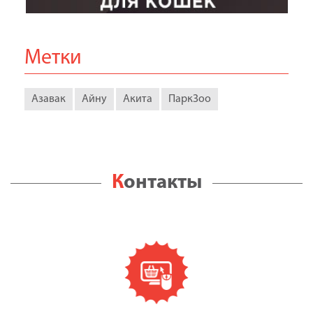
Метки
Азавак
Айну
Акита
ПаркЗоо
Контакты