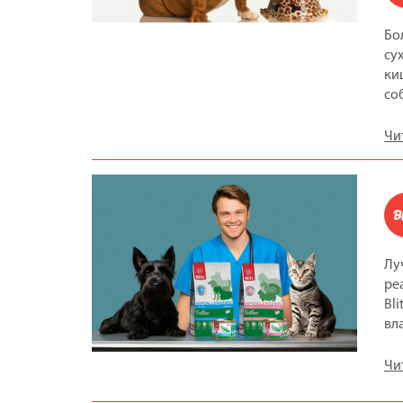
Бо
су
ки
со
Чи
Лу
ре
Bl
вл
Чи