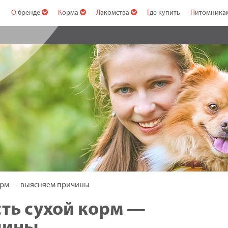
О бренде
Корма
Лакомства
Где купить
Питомник
корм — выясняем причины