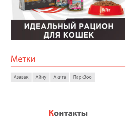
Метки
Азавак
Айну
Акита
ПаркЗоо
Контакты