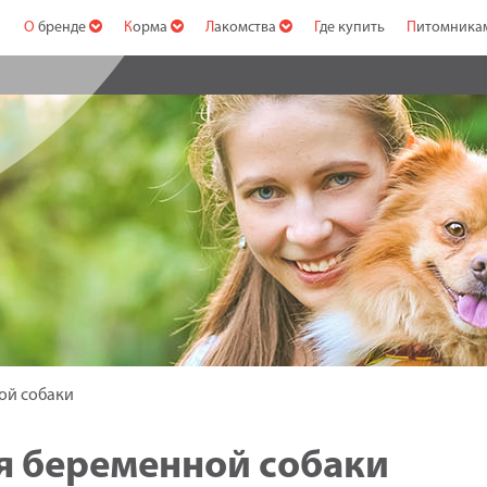
О бренде
Корма
Лакомства
Где купить
Питомник
ой собаки
ия беременной собаки