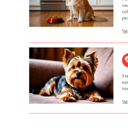
ча
со
ра
Чи
У 
ка
по
Чи