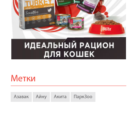
Метки
Азавак
Айну
Акита
ПаркЗоо