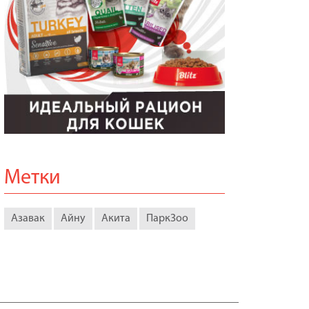
Метки
Азавак
Айну
Акита
ПаркЗоо