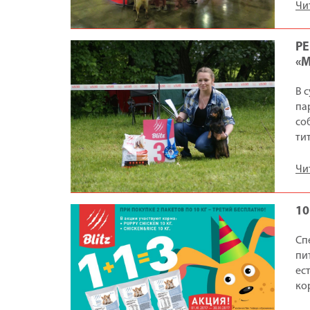
Чи
Р
«М
В 
па
со
ти
Чи
10
Сп
пи
ес
ко