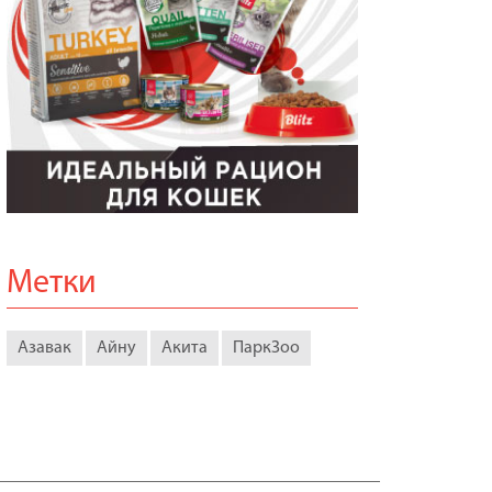
Метки
Азавак
Айну
Акита
ПаркЗоо