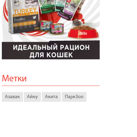
Метки
Азавак
Айну
Акита
ПаркЗоо