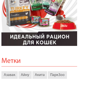
Метки
Азавак
Айну
Акита
ПаркЗоо