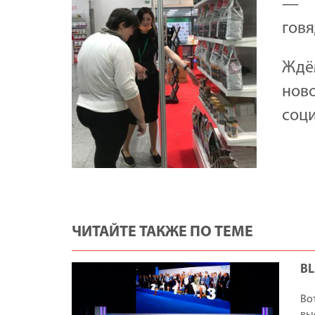
— с
говя
Ждё
нов
соци
ЧИТАЙТЕ ТАКЖЕ ПО ТЕМЕ
BL
Во
вы