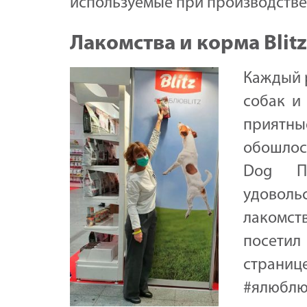
используемые при производстве 
Лакомства и корма Blit
Каждый 
собак и
приятны
обошлось
Dog П
удовол
лакомст
посетил
страни
#ялюблюb