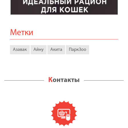
Метки
Азавак
Айну
Акита
ПаркЗоо
Контакты