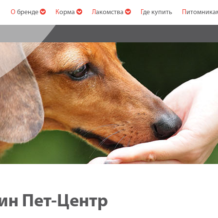
О бренде
Корма
Лакомства
Где купить
Питомник
зин Пет-Центр