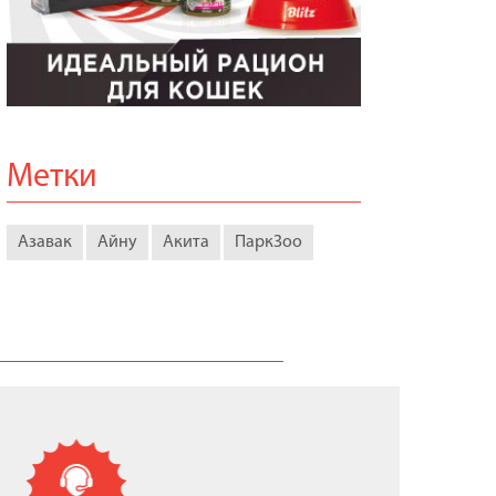
Метки
Азавак
Айну
Акита
ПаркЗоо