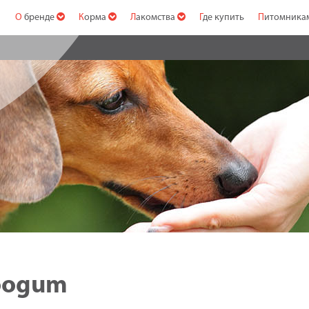
О бренде
Корма
Лакомства
Где купить
Питомник
Zoogum