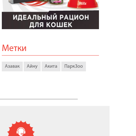
Метки
Азавак
Айну
Акита
ПаркЗоо