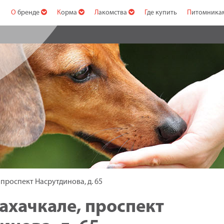
О бренде
Корма
Лакомства
Где купить
Питомник
проспект Насрутдинова, д. 65