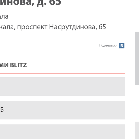
инова, д. 65
ала
чкала, проспект Насрутдинова, 65
Поделиться
И BLITZ
8Б