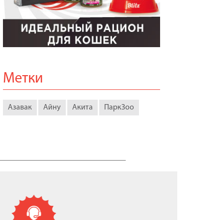
Метки
Азавак
Айну
Акита
ПаркЗоо