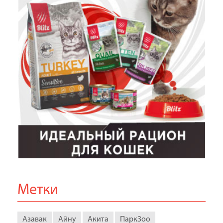
Метки
Азавак
Айну
Акита
ПаркЗоо