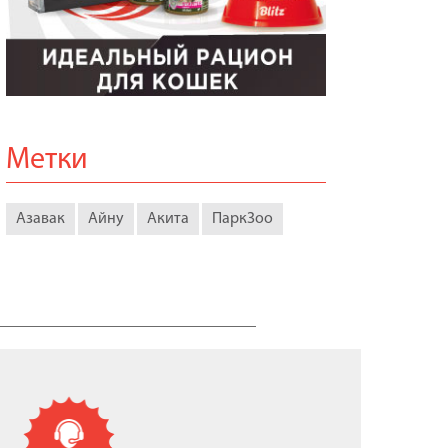
Метки
Азавак
Айну
Акита
ПаркЗоо