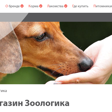
О бренде
Корма
Лакомства
Где купить
Питомник
гика
агазин Зоологика