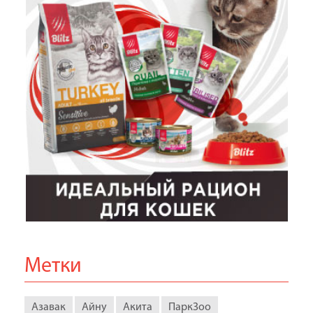
Метки
Азавак
Айну
Акита
ПаркЗоо