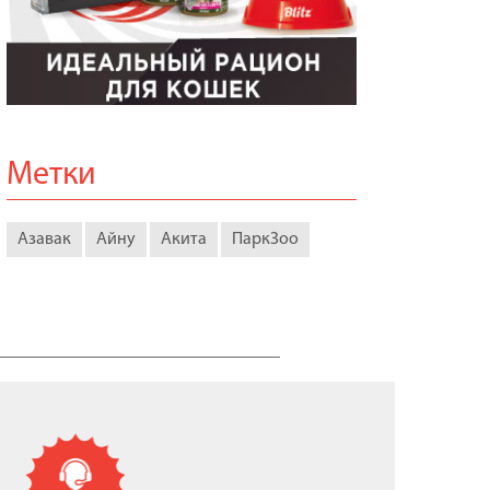
Метки
Азавак
Айну
Акита
ПаркЗоо