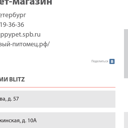
ет-магазин
етербург
319-36-36
ppypet.spb.ru
вый-питомец.рф/
Поделиться
И BLITZ
а, д. 57
инская, д. 10А