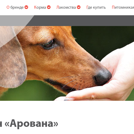
О бренде
Корма
Лакомства
Где купить
Питомник
ин «Арована»