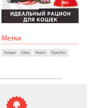
Метки
Азавак
Айну
Акита
ПаркЗоо