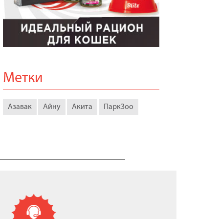
Метки
Азавак
Айну
Акита
ПаркЗоо