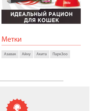
Метки
Азавак
Айну
Акита
ПаркЗоо