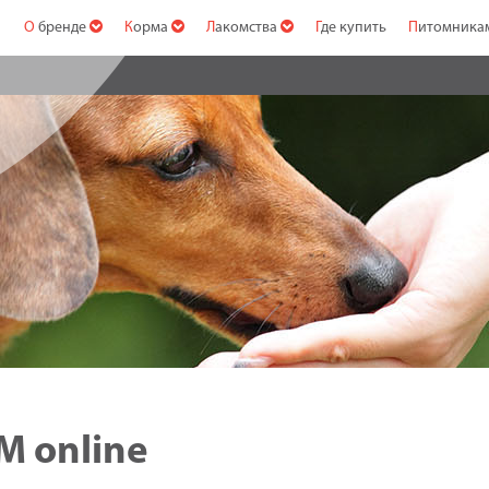
О бренде
Корма
Лакомства
Где купить
Питомник
M online