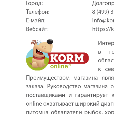
Город:
Долгоп
Телефон:
8 (499) 
Е-майл:
info@ko
Вебсайт:
https://
Интер
в го
облас
к сев
Преимуществом магазина явля
заказа. Руководство магазина 
поставщиками и гарантирует к
online охватывает широкий диап
питомца обладатели рыбок, хор